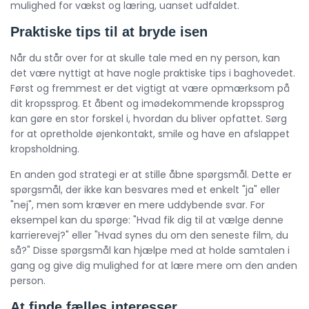
mulighed for vækst og læring, uanset udfaldet.
Praktiske tips til at bryde isen
Når du står over for at skulle tale med en ny person, kan
det være nyttigt at have nogle praktiske tips i baghovedet.
Først og fremmest er det vigtigt at være opmærksom på
dit kropssprog. Et åbent og imødekommende kropssprog
kan gøre en stor forskel i, hvordan du bliver opfattet. Sørg
for at opretholde øjenkontakt, smile og have en afslappet
kropsholdning.
En anden god strategi er at stille åbne spørgsmål. Dette er
spørgsmål, der ikke kan besvares med et enkelt "ja" eller
"nej", men som kræver en mere uddybende svar. For
eksempel kan du spørge: "Hvad fik dig til at vælge denne
karrierevej?" eller "Hvad synes du om den seneste film, du
så?" Disse spørgsmål kan hjælpe med at holde samtalen i
gang og give dig mulighed for at lære mere om den anden
person.
At finde fælles interesser