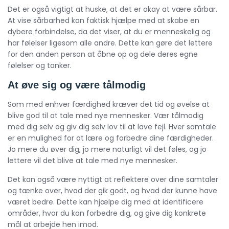
Det er også vigtigt at huske, at det er okay at være sårbar.
At vise sårbarhed kan faktisk hjælpe med at skabe en
dybere forbindelse, da det viser, at du er menneskelig og
har følelser ligesom alle andre. Dette kan gøre det lettere
for den anden person at åbne op og dele deres egne
følelser og tanker.
At øve sig og være tålmodig
Som med enhver færdighed kræver det tid og øvelse at
blive god til at tale med nye mennesker. Vær tålmodig
med dig selv og giv dig selv lov til at lave fejl. Hver samtale
er en mulighed for at lære og forbedre dine færdigheder.
Jo mere du øver dig, jo mere naturligt vil det føles, og jo
lettere vil det blive at tale med nye mennesker.
Det kan også være nyttigt at reflektere over dine samtaler
og tænke over, hvad der gik godt, og hvad der kunne have
været bedre. Dette kan hjælpe dig med at identificere
områder, hvor du kan forbedre dig, og give dig konkrete
mål at arbejde hen imod.