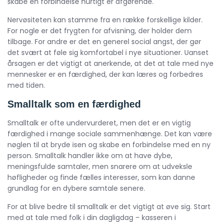
skabe en forbindelse hurtigt er afgørende.
Nervøsiteten kan stamme fra en række forskellige kilder.
For nogle er det frygten for afvisning, der holder dem
tilbage. For andre er det en generel social angst, der gør
det svært at føle sig komfortabel i nye situationer. Uanset
årsagen er det vigtigt at anerkende, at det at tale med nye
mennesker er en færdighed, der kan læres og forbedres
med tiden.
Smalltalk som en færdighed
Smalltalk er ofte undervurderet, men det er en vigtig
færdighed i mange sociale sammenhænge. Det kan være
nøglen til at bryde isen og skabe en forbindelse med en ny
person. Smalltalk handler ikke om at have dybe,
meningsfulde samtaler, men snarere om at udveksle
høfligheder og finde fælles interesser, som kan danne
grundlag for en dybere samtale senere.
For at blive bedre til smalltalk er det vigtigt at øve sig. Start
med at tale med folk i din dagligdag – kasseren i