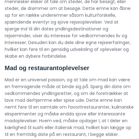
mennesker elsker at tale om steder, de har besøgt, eller
steder, de drømmer om at besøge. Dette emne kan åbne
op for en række underemner såsom kulturforskelle,
spændende eventyr og sjove rejseoplevelser. Ved at
spørge ind til din dates yndlingsdestinationer og
rejseminder, viser du interesse for vedkommendes liv og
interesser. Desuden kan du dele dine egne rejseerfaringer,
hvilket kan føre til en gensidig udveksling af oplevelser og
skabe en dybere forbindelse.
Mad og restaurantoplevelser
Mad er en universel passion, og at tale om mad kan være
en fremragende måde at binde sig på. Spørg din date om
vedkommendes yndlingsretter, og om de foretrækker at
lave mad derhjemme eller spise ude. Dette emne kan
nemt føre til en samtale om favoritrestauranter, kulinariske
eksperimenter og måske endda sjove eller interessante
madoplevelser. Hvem ved, måske opdager I, at I deler en
kærlighed til sushi eller italiensk mad, hvilket kan lægge op
til en fremtidig date på en restaurant, I begge elsker.