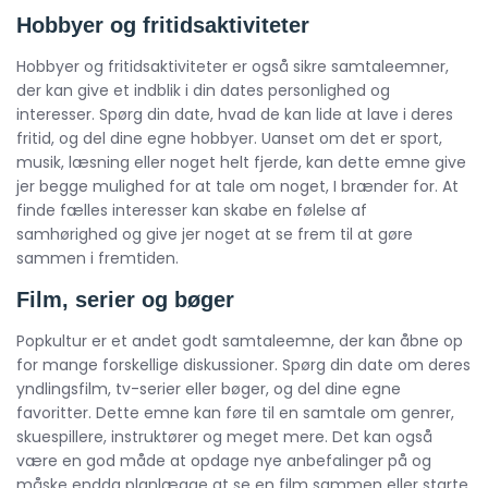
Hobbyer og fritidsaktiviteter
Hobbyer og fritidsaktiviteter er også sikre samtaleemner,
der kan give et indblik i din dates personlighed og
interesser. Spørg din date, hvad de kan lide at lave i deres
fritid, og del dine egne hobbyer. Uanset om det er sport,
musik, læsning eller noget helt fjerde, kan dette emne give
jer begge mulighed for at tale om noget, I brænder for. At
finde fælles interesser kan skabe en følelse af
samhørighed og give jer noget at se frem til at gøre
sammen i fremtiden.
Film, serier og bøger
Popkultur er et andet godt samtaleemne, der kan åbne op
for mange forskellige diskussioner. Spørg din date om deres
yndlingsfilm, tv-serier eller bøger, og del dine egne
favoritter. Dette emne kan føre til en samtale om genrer,
skuespillere, instruktører og meget mere. Det kan også
være en god måde at opdage nye anbefalinger på og
måske endda planlægge at se en film sammen eller starte