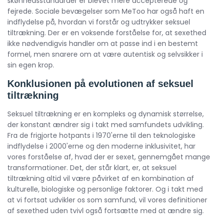
skønhedsstandarder er blevet mere accepterede og
fejrede. Sociale bevægelser som MeToo har også haft en
indflydelse på, hvordan vi forstår og udtrykker seksuel
tiltrækning. Der er en voksende forståelse for, at sexethed
ikke nødvendigvis handler om at passe ind i en bestemt
formel, men snarere om at være autentisk og selvsikker i
sin egen krop.
Konklusionen på evolutionen af seksuel
tiltrækning
Seksuel tiltrækning er en kompleks og dynamisk størrelse,
der konstant ændrer sig i takt med samfundets udvikling.
Fra de frigjorte hotpants i 1970'erne til den teknologiske
indflydelse i 2000'erne og den moderne inklusivitet, har
vores forståelse af, hvad der er sexet, gennemgået mange
transformationer. Det, der står klart, er, at seksuel
tiltrækning altid vil være påvirket af en kombination af
kulturelle, biologiske og personlige faktorer. Og i takt med
at vi fortsat udvikler os som samfund, vil vores definitioner
af sexethed uden tvivl også fortsætte med at ændre sig.