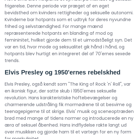
frigørelse. Denne periode var præget af en øget
bevidsthed om kvinders rettigheder og seksuelle autonomi.
Kvinderne bar hotpants som et udtryk for deres nyvundne
frihed og selvstændighed. For mange mænd
repræsenterede hotpants en blanding af mod og
femininitet, hvilket gjorde dem til et uimodståeligt syn. Det
var en tid, hvor mode og seksualitet gik hånd i hånd, og
hotpants blev hurtigt en integreret del af 70'ernes sexede
trends.
Elvis Presley og 1950'ernes rebelskhed
Elvis Presley, også kendt som "The King of Rock 'n' Roll", var
en ikonisk figur, der satte skub i 1950'ernes seksuelle
revolution. Hans karakteristiske hoftebevægelser og
charmerende udstråling fik mormødrene til at besvime og
teenagepigerne til at skrige. Elvis' musik og sceneoptræden
brød med mange af tidens normer og introducerede en ny
æra af seksuel åbenhed. Hans indflydelse rakte langt ud
over musikken og gjorde ham til et vartegn for en ny form
for maskulinitet.