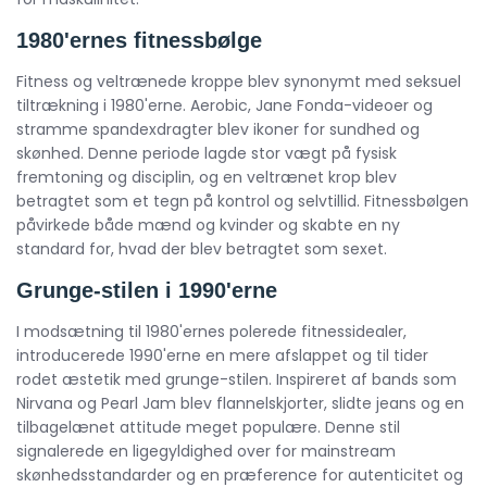
1980'ernes fitnessbølge
Fitness og veltrænede kroppe blev synonymt med seksuel
tiltrækning i 1980'erne. Aerobic, Jane Fonda-videoer og
stramme spandexdragter blev ikoner for sundhed og
skønhed. Denne periode lagde stor vægt på fysisk
fremtoning og disciplin, og en veltrænet krop blev
betragtet som et tegn på kontrol og selvtillid. Fitnessbølgen
påvirkede både mænd og kvinder og skabte en ny
standard for, hvad der blev betragtet som sexet.
Grunge-stilen i 1990'erne
I modsætning til 1980'ernes polerede fitnessidealer,
introducerede 1990'erne en mere afslappet og til tider
rodet æstetik med grunge-stilen. Inspireret af bands som
Nirvana og Pearl Jam blev flannelskjorter, slidte jeans og en
tilbagelænet attitude meget populære. Denne stil
signalerede en ligegyldighed over for mainstream
skønhedsstandarder og en præference for autenticitet og