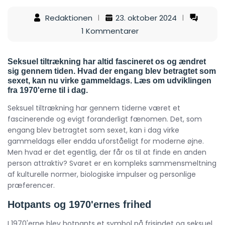
Redaktionen
23. oktober 2024
1 Kommentarer
Seksuel tiltrækning har altid fascineret os og ændret
sig gennem tiden. Hvad der engang blev betragtet som
sexet, kan nu virke gammeldags. Læs om udviklingen
fra 1970'erne til i dag.
Seksuel tiltrækning har gennem tiderne været et
fascinerende og evigt foranderligt fænomen. Det, som
engang blev betragtet som sexet, kan i dag virke
gammeldags eller endda uforståeligt for moderne øjne.
Men hvad er det egentlig, der får os til at finde en anden
person attraktiv? Svaret er en kompleks sammensmeltning
af kulturelle normer, biologiske impulser og personlige
præferencer.
Hotpants og 1970'ernes frihed
I 1970'erne blev hotpants et symbol på frisindet og seksuel