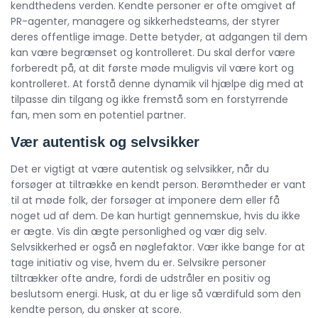
kendthedens verden. Kendte personer er ofte omgivet af
PR-agenter, managere og sikkerhedsteams, der styrer
deres offentlige image. Dette betyder, at adgangen til dem
kan være begrænset og kontrolleret. Du skal derfor være
forberedt på, at dit første møde muligvis vil være kort og
kontrolleret. At forstå denne dynamik vil hjælpe dig med at
tilpasse din tilgang og ikke fremstå som en forstyrrende
fan, men som en potentiel partner.
Vær autentisk og selvsikker
Det er vigtigt at være autentisk og selvsikker, når du
forsøger at tiltrække en kendt person. Berømtheder er vant
til at møde folk, der forsøger at imponere dem eller få
noget ud af dem. De kan hurtigt gennemskue, hvis du ikke
er ægte. Vis din ægte personlighed og vær dig selv.
Selvsikkerhed er også en nøglefaktor. Vær ikke bange for at
tage initiativ og vise, hvem du er. Selvsikre personer
tiltrækker ofte andre, fordi de udstråler en positiv og
beslutsom energi. Husk, at du er lige så værdifuld som den
kendte person, du ønsker at score.