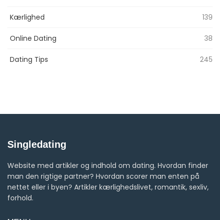
Kærlighed
139
Online Dating
38
Dating Tips
245
Singledating
Website med artikler og indhold om dating. Hvordan finder
man den rigtige partner? Hvordan scorer man enten på
nettet eller i byen? Artikler kærlighedslivet, romantik, sexliv,
forhold.