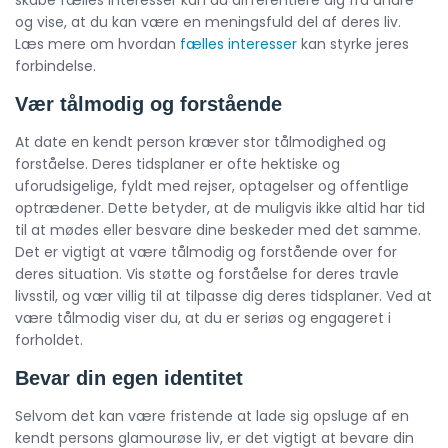
skabe fælles interesser kan du differentiere dig fra andre
og vise, at du kan være en meningsfuld del af deres liv.
Læs mere om hvordan
fælles interesser
kan styrke jeres
forbindelse.
Vær tålmodig og forstående
At date en kendt person kræver stor tålmodighed og
forståelse. Deres tidsplaner er ofte hektiske og
uforudsigelige, fyldt med rejser, optagelser og offentlige
optrædener. Dette betyder, at de muligvis ikke altid har tid
til at mødes eller besvare dine beskeder med det samme.
Det er vigtigt at være tålmodig og forstående over for
deres situation. Vis støtte og forståelse for deres travle
livsstil, og vær villig til at tilpasse dig deres tidsplaner. Ved at
være tålmodig viser du, at du er seriøs og engageret i
forholdet.
Bevar din egen identitet
Selvom det kan være fristende at lade sig opsluge af en
kendt persons glamourøse liv, er det vigtigt at bevare din