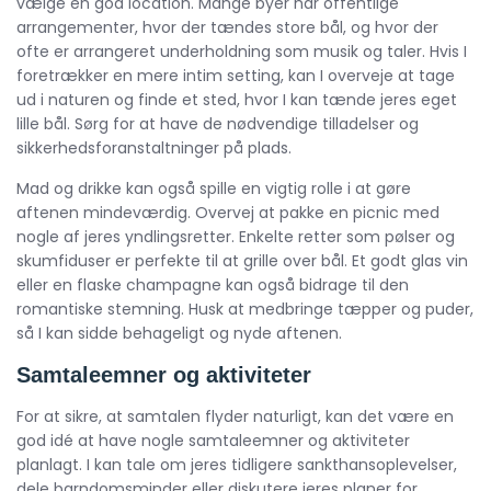
vælge en god location. Mange byer har offentlige
arrangementer, hvor der tændes store bål, og hvor der
ofte er arrangeret underholdning som musik og taler. Hvis I
foretrækker en mere intim setting, kan I overveje at tage
ud i naturen og finde et sted, hvor I kan tænde jeres eget
lille bål. Sørg for at have de nødvendige tilladelser og
sikkerhedsforanstaltninger på plads.
Mad og drikke kan også spille en vigtig rolle i at gøre
aftenen mindeværdig. Overvej at pakke en picnic med
nogle af jeres yndlingsretter. Enkelte retter som pølser og
skumfiduser er perfekte til at grille over bål. Et godt glas vin
eller en flaske champagne kan også bidrage til den
romantiske stemning. Husk at medbringe tæpper og puder,
så I kan sidde behageligt og nyde aftenen.
Samtaleemner og aktiviteter
For at sikre, at samtalen flyder naturligt, kan det være en
god idé at have nogle samtaleemner og aktiviteter
planlagt. I kan tale om jeres tidligere sankthansoplevelser,
dele barndomsminder eller diskutere jeres planer for