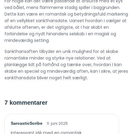
For nogle kan det være passende at afslutte med et kys
ved bålet, mens flammerne stadig spiller i baggrunden.
Dette kan være en romantisk og betydningsfuld markering
af en vellykket sankthansdate. Uanset hvordan I vælger at
afslutte aftenen, er det vigtigste, at I har skabt en
forbindelse og nydt hinandens selskab i en magisk og
mindeværdig setting.
Sankthansaften tilbyder en unik mulighed for at skabe
romantiske minder og styrke nye relationer. Ved at
planlægge lidt på forhånd og tænke over, hvordan I kan
skabe en speciel og mindeværdig aften, kan I sikre, at jeres
sankthansdate bliver noget helt særligt.
7 kommentarer
11. juni 2025
SarcasticScribe
Interessant idé med en romantisk