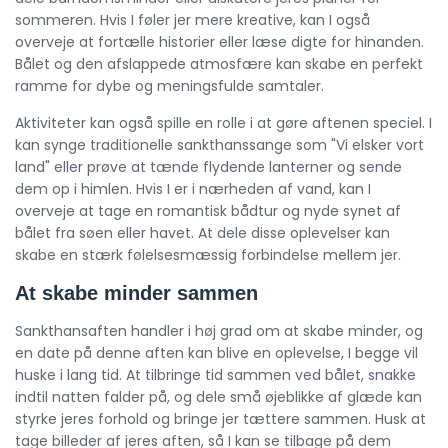
sommeren. Hvis I føler jer mere kreative, kan I også
overveje at fortælle historier eller læse digte for hinanden.
Bålet og den afslappede atmosfære kan skabe en perfekt
ramme for dybe og meningsfulde samtaler.
Aktiviteter kan også spille en rolle i at gøre aftenen speciel. I
kan synge traditionelle sankthanssange som "Vi elsker vort
land" eller prøve at tænde flydende lanterner og sende
dem op i himlen. Hvis I er i nærheden af vand, kan I
overveje at tage en romantisk bådtur og nyde synet af
bålet fra søen eller havet. At dele disse oplevelser kan
skabe en stærk følelsesmæssig forbindelse mellem jer.
At skabe minder sammen
Sankthansaften handler i høj grad om at skabe minder, og
en date på denne aften kan blive en oplevelse, I begge vil
huske i lang tid. At tilbringe tid sammen ved bålet, snakke
indtil natten falder på, og dele små øjeblikke af glæde kan
styrke jeres forhold og bringe jer tættere sammen. Husk at
tage billeder af jeres aften, så I kan se tilbage på dem