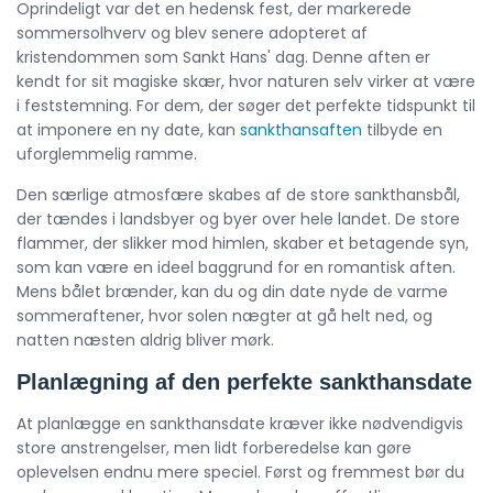
Oprindeligt var det en hedensk fest, der markerede
sommersolhverv og blev senere adopteret af
kristendommen som Sankt Hans' dag. Denne aften er
kendt for sit magiske skær, hvor naturen selv virker at være
i feststemning. For dem, der søger det perfekte tidspunkt til
at imponere en ny date, kan
sankthansaften
tilbyde en
uforglemmelig ramme.
Den særlige atmosfære skabes af de store sankthansbål,
der tændes i landsbyer og byer over hele landet. De store
flammer, der slikker mod himlen, skaber et betagende syn,
som kan være en ideel baggrund for en romantisk aften.
Mens bålet brænder, kan du og din date nyde de varme
sommeraftener, hvor solen nægter at gå helt ned, og
natten næsten aldrig bliver mørk.
Planlægning af den perfekte sankthansdate
At planlægge en sankthansdate kræver ikke nødvendigvis
store anstrengelser, men lidt forberedelse kan gøre
oplevelsen endnu mere speciel. Først og fremmest bør du