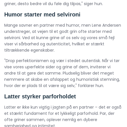
griner, desto bedre vil du føle dig tilpas," siger hun.
Humor starter med selvironi
Mange savner en partner med humor, men Lene Andersen
understreger, at vejen til et godt grin ofte starter med
selvironi. Ved at kunne grine af os selv og vores små fejl
viser vi sårbarhed og autenticitet, hvilket er stærkt
tiltrækkende egenskaber.
"Drop perfektionismen og vær i stedet autentisk. Når vi tør
vise vores uperfekte sider og grine af dem, inviterer vi
andre til at gøre det samme. Pludselig bliver det meget
nemmere at skabe en afslappet og humoristisk stemning,
hvor der er plads til at være sig selv," forklarer hun.
Latter styrker parforholdet
Latter er ikke kun vigtig i jagten på en partner – det er også
et stærkt fundament for et lykkeligt parforhold. Par, der
ofte griner sammen, oplever nemlig en dybere
samhørighed og intimitet.