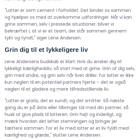
"Latter er som cement i forholdet. Det binder os sammen
og hjælper os med at overkomme udfordringer. Når vi kan
grine sammen, selv i pressede situationer, bliver vi
bekræftet i, at vi er et team, der står sammen gennem
tykt og tyndt," siger Lene Andersen.
Grin dig til et lykkeligere liv
Lene Andersens budskab er klart: Hvis du ønsker dig et
lykkeligt kærlighedsliv, så start med at grine. Grin af dig selv,
grin med andre, og grin selv når livet driller. For latter er ikke
kun nøglen til en potentiel partners hjerte – det er også
nøglen til et gladere og mere tilfredsstillende liv.
"Latter er gratis, det er sundt, og det smitter. Så næste
gang du er på date eller tilbringer tid med din partner, så
husk at give plads til latteren. Grin højt og inderligt, og
mærk hvordan det løfter stemningen og bringer jer
tættere sammen. For et liv med latter er et liv fyldt med
kærlighed og glæde," slutter Lene Andersen.