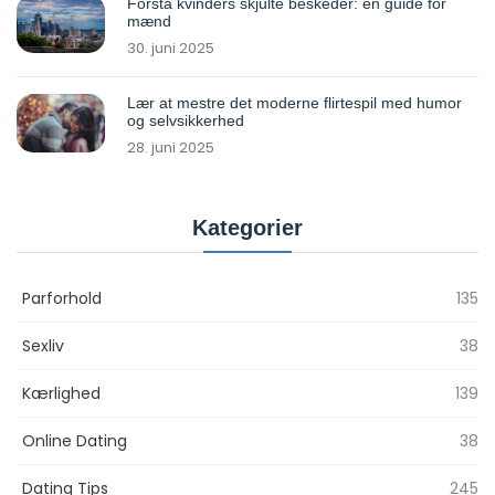
Forstå kvinders skjulte beskeder: en guide for
mænd
30. juni 2025
Lær at mestre det moderne flirtespil med humor
og selvsikkerhed
28. juni 2025
Kategorier
Parforhold
135
Sexliv
38
Kærlighed
139
Online Dating
38
Dating Tips
245