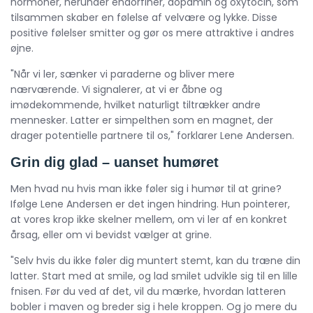
hormoner, herunder endorfiner, dopamin og oxytocin, som
tilsammen skaber en følelse af velvære og lykke. Disse
positive følelser smitter og gør os mere attraktive i andres
øjne.
"Når vi ler, sænker vi paraderne og bliver mere
nærværende. Vi signalerer, at vi er åbne og
imødekommende, hvilket naturligt tiltrækker andre
mennesker. Latter er simpelthen som en magnet, der
drager potentielle partnere til os," forklarer Lene Andersen.
Grin dig glad – uanset humøret
Men hvad nu hvis man ikke føler sig i humør til at grine?
Ifølge Lene Andersen er det ingen hindring. Hun pointerer,
at vores krop ikke skelner mellem, om vi ler af en konkret
årsag, eller om vi bevidst vælger at grine.
"Selv hvis du ikke føler dig muntert stemt, kan du træne din
latter. Start med at smile, og lad smilet udvikle sig til en lille
fnisen. Før du ved af det, vil du mærke, hvordan latteren
bobler i maven og breder sig i hele kroppen. Og jo mere du