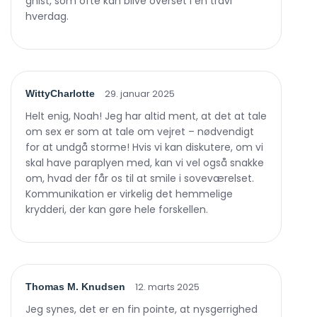
gnist, som ofte kan blive overset i en travl
hverdag.
29. januar 2025
WittyCharlotte
Helt enig, Noah! Jeg har altid ment, at det at tale
om sex er som at tale om vejret – nødvendigt
for at undgå storme! Hvis vi kan diskutere, om vi
skal have paraplyen med, kan vi vel også snakke
om, hvad der får os til at smile i soveværelset.
Kommunikation er virkelig det hemmelige
krydderi, der kan gøre hele forskellen.
12. marts 2025
Thomas M. Knudsen
Jeg synes, det er en fin pointe, at nysgerrighed