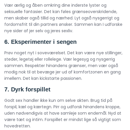
Vær ærlig og åben omkring dine inderste lyster og
seksuelle fantasier. Det kan føles grænseoverskridende,
men skaber også tillid og nærhed. Lyt også nysgerrigt og
fordomsfrit til din partners ønsker. Sammen kan I udforske
nye sider af jer selv og jeres sexliv.
6. Eksperimenter i sengen
Prøv noget nyt i soveværelset. Det kan være nye stillinger,
steder, legetøj eller rollelege. Vær legesyg og nysgerrig
sammen. Respekter hinandens grænser, men vær også
modig nok til at bevæge jer ud af komfortzonen en gang
imellem. Det kan kickstarte passionen.
7. Dyrk forspillet
Godt sex handler ikke kun om selve akten. Brug tid på
forspil, kæl og kærtegn. Pirr og udforsk hinandens kroppe,
uden nødvendigvis at have samleje som endemål. Nyd at
være tæt og intim. Forspillet er mindst lige så vigtigt som
hovedretten.