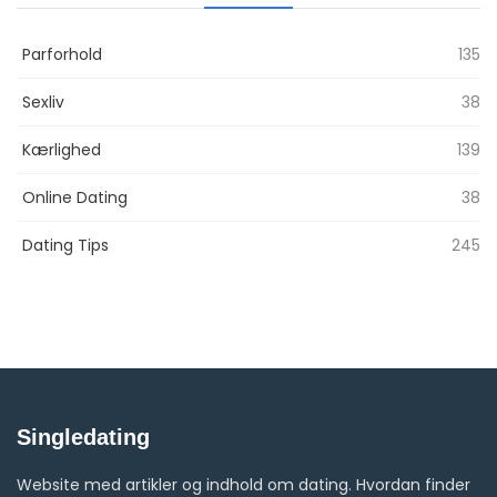
Parforhold
135
Sexliv
38
Kærlighed
139
Online Dating
38
Dating Tips
245
Singledating
Website med artikler og indhold om dating. Hvordan finder