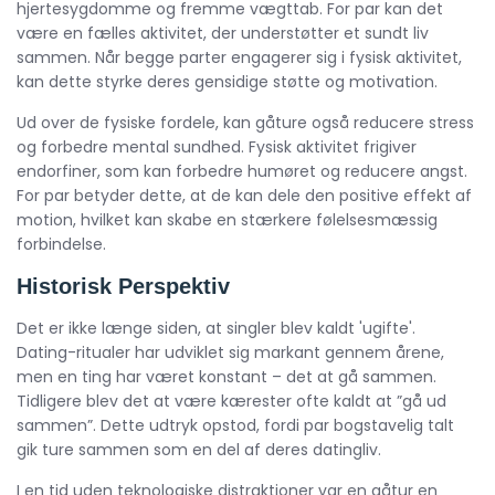
hjertesygdomme og fremme vægttab. For par kan det
være en fælles aktivitet, der understøtter et sundt liv
sammen. Når begge parter engagerer sig i fysisk aktivitet,
kan dette styrke deres gensidige støtte og motivation.
Ud over de fysiske fordele, kan gåture også reducere stress
og forbedre mental sundhed. Fysisk aktivitet frigiver
endorfiner, som kan forbedre humøret og reducere angst.
For par betyder dette, at de kan dele den positive effekt af
motion, hvilket kan skabe en stærkere følelsesmæssig
forbindelse.
Historisk Perspektiv
Det er ikke længe siden, at singler blev kaldt 'ugifte'.
Dating-ritualer har udviklet sig markant gennem årene,
men en ting har været konstant – det at gå sammen.
Tidligere blev det at være kærester ofte kaldt at ”gå ud
sammen”. Dette udtryk opstod, fordi par bogstavelig talt
gik ture sammen som en del af deres datingliv.
I en tid uden teknologiske distraktioner var en gåtur en