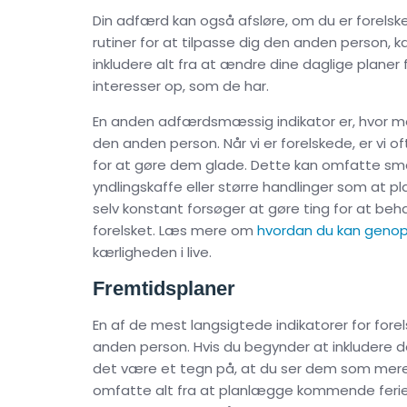
Din adfærd kan også afsløre, om du er forelske
rutiner for at tilpasse dig den anden person, 
inkludere alt fra at ændre dine daglige planer 
interesser op, som de har.
En anden adfærdsmæssig indikator er, hvor mege
den anden person. Når vi er forelskede, er vi of
for at gøre dem glade. Dette kan omfatte s
yndlingskaffe eller større handlinger som at p
selv konstant forsøger at gøre ting for at be
forelsket. Læs mere om
hvordan du kan genopli
kærligheden i live.
Fremtidsplaner
En af de mest langsigtede indikatorer for for
anden person. Hvis du begynder at inkludere dem
det være et tegn på, at du ser dem som mere en
omfatte alt fra at planlægge kommende ferier