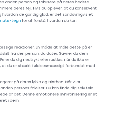
re den anden person og fokusere på deres bedste
minimere deres fejl. Hvis du oplever, at du konsekvent
 hvordan de gør dig glad, er det sandsynligvis et
lmate-tegn
for at forstå, hvordan du kan
smæssige reaktioner. En måde at måle dette på er
adskilt fra den person, du dater. Savner du dem
ler du dig nedtrykt eller rastløs, når du ikke er
, at du er stærkt følelsesmæssigt forbundet med
gerer på deres lykke og tristhed. Når vi er
 anden persons følelser. Du kan finde dig selv føle
 kede af det. Denne emotionelle synkronisering er et
eret i dem.