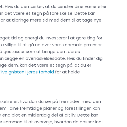
t. Hvis du bemærker, at du ændrer dine vaner eller
kan det være et tegn på forelskelse. Dette kan
for at tilbringe mere tid med dem til at tage nye
t tid og energi du investerer i at gøre ting for
te villige til at gå ud over vores normale grænser
må gestusser som at bringe dem deres
lanlægge en overraskelsesdate. Hvis du finder dig
hage dem, kan det være et tegn på, at du er
ve gnisten i jeres forhold
for at holde
elskelse er, hvordan du ser på fremtiden med den
 i dine fremtidige planer og forestillinger, kan
d blot en midlertidig del af dit liv. Dette kan
 sammen til at overveje, hvordan de passer ind i