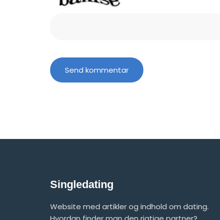
Singledating
Website med artikler og indhold om dating.
Hvordan finder man den rigtige partner?