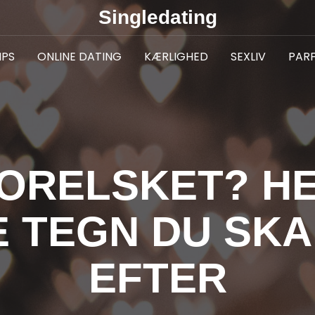
Singledating
IPS
ONLINE DATING
KÆRLIGHED
SEXLIV
PAR
FORELSKET? HE
E TEGN DU SKA
EFTER