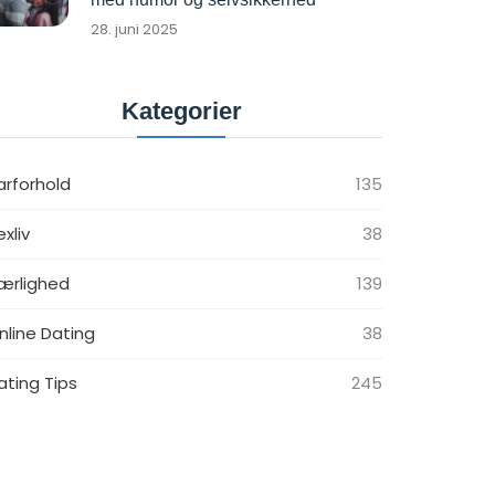
28. juni 2025
Kategorier
arforhold
135
exliv
38
ærlighed
139
nline Dating
38
ating Tips
245