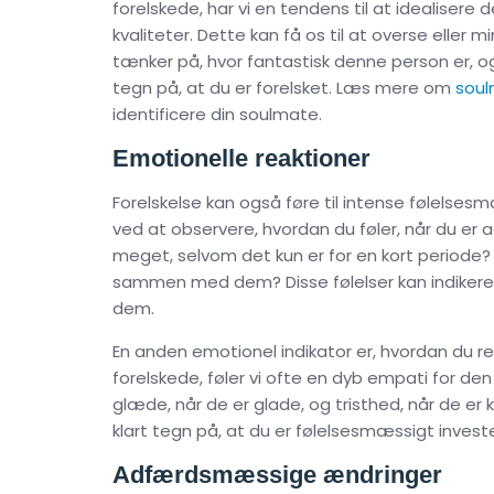
forelskede, har vi en tendens til at idealise
kvaliteter. Dette kan få os til at overse eller 
tænker på, hvor fantastisk denne person er, og
tegn på, at du er forelsket. Læs mere om
sou
identificere din soulmate.
Emotionelle reaktioner
Forelskelse kan også føre til intense følelse
ved at observere, hvordan du føler, når du er 
meget, selvom det kun er for en kort periode? Fø
sammen med dem? Disse følelser kan indikere
dem.
En anden emotionel indikator er, hvordan du rea
forelskede, føler vi ofte en dyb empati for den
glæde, når de er glade, og tristhed, når de er
klart tegn på, at du er følelsesmæssigt invest
Adfærdsmæssige ændringer