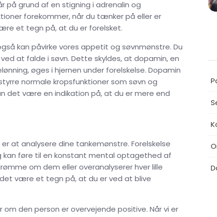
på grund af en stigning i adrenalin og
ktioner forekommer, når du tænker på eller er
e et tegn på, at du er forelsket.
e også kan påvirke vores appetit og søvnmønstre. Du
 ved at falde i søvn. Dette skyldes, at dopamin, en
nning, øges i hjernen under forelskelse. Dopamin
P
orstyrre normale kropsfunktioner som søvn og
n det være en indikation på, at du er mere end
S
K
 er at analysere dine tankemønstre. Forelskelse
O
g kan føre til en konstant mental optagethed af
drømme om dem eller overanalyserer hver lille
D
 det være et tegn på, at du er ved at blive
om den person er overvejende positive. Når vi er