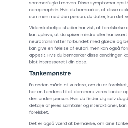
sommerfugle i maven. Disse symptomer opstår 
norepinephrin. Hvis du bemærker, at disse rea
sammen med den person, du dater, kan det vær
Videnskabelige studier har vist, at forelskels
kan opleve, at du spiser mindre eller har svært
neurotransmitter forbundet med glæde og belø
kan give en følelse af eufori, men kan også f
appetit. Hvis du bemærker disse ændringer, ka
blot interesseret i din date.
Tankemønstre
En anden måde at vurdere, om du er forelsket,
har en tendens til at dominere vores tanker o
den anden person. Hvis du finder dig selv dag
detalje af jeres samtaler og interaktioner, kan
forelsket.
Det er også værd at bemærke, om dine tanker 