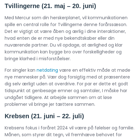
Tvillingerne (21. maj – 20. juni)
Med Mercur som din herskerplanet, vil kommunikationen
spille en central rolle for Tvillingerne denne forårssæson.
Det er vigtigt at være åben og ærlig i dine interaktioner,
hvad enten de er med nye bekendtskaber eller din
nuværende partner. Du vil opdage, at ærlighed og klar
kommunikation kan bygge bro over forskelligheder og
bringe klarhed i misforståelser.
For singler kan
netdating
være en effektiv måde at møde
nye mennesker på. Vær dog forsigtig med at præsentere
dig selv ærligt uden at overdrive. For par er dette et godt
tidspunkt at genbesøge emner og samtaler, I måske har
undgået tidligere. At arbejde sammen om at løse
problemer vil bringe jer tættere sammen.
Krebsen (21. juni – 22. juli)
Krebsens fokus i foråret 2024 vil være på følelser og familie.
Månen, som styrer dit tegn, vil fremhæve behovet for