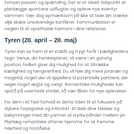
fornyet passion og spænding. Det er et ideelt tidspunkt at
planlægge spontane udflugter og opleve nye eventyr
sammen. Vær dog opmærksom på ikke at lade din stærke
vilje skabe unødvendige konflikter. Kommunikation er
nøglen til at opretholde harmoni i dine relationer.
Tyren (20. april – 20. maj)
Tyren kan se frem til et stabilt og trygt forår i kærlighedens
tegn. Venus, din herskerplanet, vil være i en gunstig
position, hvilket giver dig mulighed for at tiltrække
kærlighed og hengivenhed. Du vil føle dig mere jordnær og
magetid, noget der vil appellere til potentielle partnere, der
søger noget ægte og varigt. Romantiske muligheder kan
opstå på uventede steder, så vær åben for nye oplevelser.
For dem i et fast forhold er dette tiden til at fokusere på
dybere forpligtelse og intimitet. At dele dine følelser og
bekymringer med din partner vil styrke båndet mellem jer.
Planlæg romantiske aftener hjemme for at fremme
nærhed og forståelse.