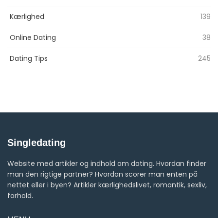
Kærlighed
139
Online Dating
38
Dating Tips
245
Singledating
Website med artikler og indhold om dating. Hvordan finder
man den rigtige partner? Hvordan scorer man enten på
nettet eller i byen? Artikler kærlighedslivet, romantik, sexliv,
forhold.