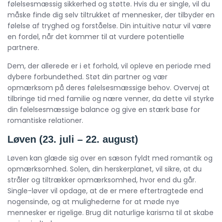
følelsesmæssig sikkerhed og støtte. Hvis du er single, vil du
måske finde dig selv tiltrukket af mennesker, der tilbyder en
følelse af tryghed og forståelse. Din intuitive natur vil være
en fordel, når det kommer til at vurdere potentielle
partnere.
Dem, der allerede er i et forhold, vil opleve en periode med
dybere forbundethed. Støt din partner og vær
opmærksom på deres følelsesmæssige behov. Overvej at
tilbringe tid med familie og nære venner, da dette vil styrke
din følelsesmæssige balance og give en stærk base for
romantiske relationer.
Løven (23. juli – 22. august)
Løven kan glæde sig over en sæson fyldt med romantik og
opmærksomhed. Solen, din herskerplanet, vil sikre, at du
stråler og tiltrækker opmærksomhed, hvor end du går.
Single-løver vil opdage, at de er mere eftertragtede end
nogensinde, og at mulighederne for at møde nye
mennesker er rigelige. Brug dit naturlige karisma til at skabe