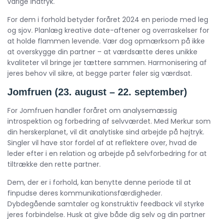
varige indtryk.
For dem i forhold betyder foråret 2024 en periode med leg
og sjov. Planlæg kreative date-aftener og overraskelser for
at holde flammen levende. Vær dog opmærksom på ikke
at overskygge din partner – at værdsætte deres unikke
kvaliteter vil bringe jer tættere sammen. Harmonisering af
jeres behov vil sikre, at begge parter føler sig værdsat.
Jomfruen (23. august – 22. september)
For Jomfruen handler foråret om analysemæssig
introspektion og forbedring af selvværdet. Med Merkur som
din herskerplanet, vil dit analytiske sind arbejde på højtryk.
Singler vil have stor fordel af at reflektere over, hvad de
leder efter i en relation og arbejde på selvforbedring for at
tiltrække den rette partner.
Dem, der er i forhold, kan benytte denne periode til at
finpudse deres kommunikationsfærdigheder.
Dybdegående samtaler og konstruktiv feedback vil styrke
jeres forbindelse. Husk at give både dig selv og din partner