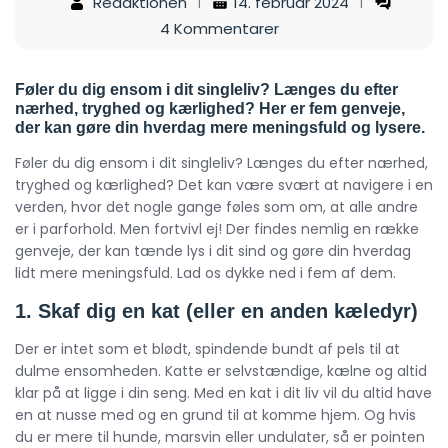
Redaktionen
14. februar 2024
4 Kommentarer
Føler du dig ensom i dit singleliv? Længes du efter
nærhed, tryghed og kærlighed? Her er fem genveje,
der kan gøre din hverdag mere meningsfuld og lysere.
Føler du dig ensom i dit singleliv? Længes du efter nærhed,
tryghed og kærlighed? Det kan være svært at navigere i en
verden, hvor det nogle gange føles som om, at alle andre
er i parforhold. Men fortvivl ej! Der findes nemlig en række
genveje, der kan tænde lys i dit sind og gøre din hverdag
lidt mere meningsfuld. Lad os dykke ned i fem af dem.
1. Skaf dig en kat (eller en anden kæledyr)
Der er intet som et blødt, spindende bundt af pels til at
dulme ensomheden. Katte er selvstændige, kælne og altid
klar på at ligge i din seng. Med en kat i dit liv vil du altid have
en at nusse med og en grund til at komme hjem. Og hvis
du er mere til hunde, marsvin eller undulater, så er pointen