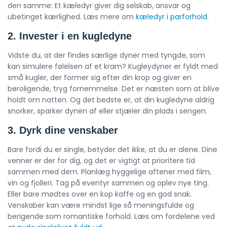
den samme: Et kæledyr giver dig selskab, ansvar og
ubetinget kærlighed. Læs mere om
kæledyr i parforhold
.
2. Invester i en kugledyne
Vidste du, at der findes særlige dyner med tyngde, som
kan simulere følelsen af et kram? Kugleydyner er fyldt med
små kugler, der former sig efter din krop og giver en
beroligende, tryg fornemmelse. Det er næsten som at blive
holdt om natten. Og det bedste er, at din kugledyne aldrig
snorker, sparker dynen af eller stjæler din plads i sengen.
3. Dyrk dine venskaber
Bare fordi du er single, betyder det ikke, at du er alene. Dine
venner er der for dig, og det er vigtigt at prioritere tid
sammen med dem. Planlæg hyggelige aftener med film,
vin og fjolleri. Tag på eventyr sammen og oplev nye ting.
Eller bare mødtes over en kop kaffe og en god snak.
Venskaber kan være mindst lige så meningsfulde og
berigende som romantiske forhold. Læs om fordelene ved