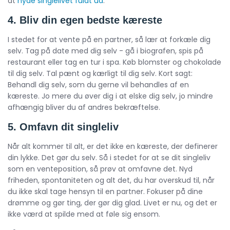
at
nyde singlelivet fuldt ud
.
4. Bliv din egen bedste kæreste
I stedet for at vente på en partner, så lær at forkæle dig
selv. Tag på date med dig selv - gå i biografen, spis på
restaurant eller tag en tur i spa. Køb blomster og chokolade
til dig selv. Tal pænt og kærligt til dig selv. Kort sagt:
Behandl dig selv, som du gerne vil behandles af en
kæreste. Jo mere du øver dig i at elske dig selv, jo mindre
afhængig bliver du af andres bekræftelse.
5. Omfavn dit singleliv
Når alt kommer til alt, er det ikke en kæreste, der definerer
din lykke. Det gør du selv. Så i stedet for at se dit singleliv
som en venteposition, så prøv at omfavne det. Nyd
friheden, spontaniteten og alt det, du har overskud til, når
du ikke skal tage hensyn til en partner. Fokuser på dine
drømme og gør ting, der gør dig glad. Livet er nu, og det er
ikke værd at spilde med at føle sig ensom.