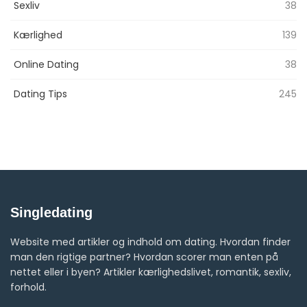
Sexliv
38
Kærlighed
139
Online Dating
38
Dating Tips
245
Singledating
Website med artikler og indhold om dating. Hvordan finder
man den rigtige partner? Hvordan scorer man enten på
nettet eller i byen? Artikler kærlighedslivet, romantik, sexliv,
forhold.