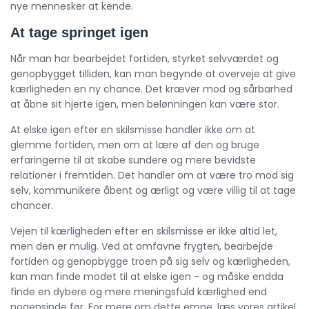
nye mennesker at kende.
At tage springet igen
Når man har bearbejdet fortiden, styrket selvværdet og
genopbygget tilliden, kan man begynde at overveje at give
kærligheden en ny chance. Det kræver mod og sårbarhed
at åbne sit hjerte igen, men belønningen kan være stor.
At elske igen efter en skilsmisse handler ikke om at
glemme fortiden, men om at lære af den og bruge
erfaringerne til at skabe sundere og mere bevidste
relationer i fremtiden. Det handler om at være tro mod sig
selv, kommunikere åbent og ærligt og være villig til at tage
chancer.
Vejen til kærligheden efter en skilsmisse er ikke altid let,
men den er mulig. Ved at omfavne frygten, bearbejde
fortiden og genopbygge troen på sig selv og kærligheden,
kan man finde modet til at elske igen - og måske endda
finde en dybere og mere meningsfuld kærlighed end
nogensinde før. For mere om dette emne, læs vores artikel