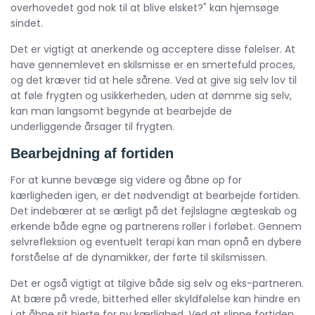
overhovedet god nok til at blive elsket?" kan hjemsøge
sindet.
Det er vigtigt at anerkende og acceptere disse følelser. At
have gennemlevet en skilsmisse er en smertefuld proces,
og det kræver tid at hele sårene. Ved at give sig selv lov til
at føle frygten og usikkerheden, uden at dømme sig selv,
kan man langsomt begynde at bearbejde de
underliggende årsager til frygten.
Bearbejdning af fortiden
For at kunne bevæge sig videre og åbne op for
kærligheden igen, er det nødvendigt at bearbejde fortiden.
Det indebærer at se ærligt på det fejlslagne ægteskab og
erkende både egne og partnerens roller i forløbet. Gennem
selvrefleksion og eventuelt terapi kan man opnå en dybere
forståelse af de dynamikker, der førte til skilsmissen.
Det er også vigtigt at tilgive både sig selv og eks-partneren.
At bære på vrede, bitterhed eller skyldfølelse kan hindre en
i at åbne sit hjerte for ny kærlighed. Ved at slippe fortiden