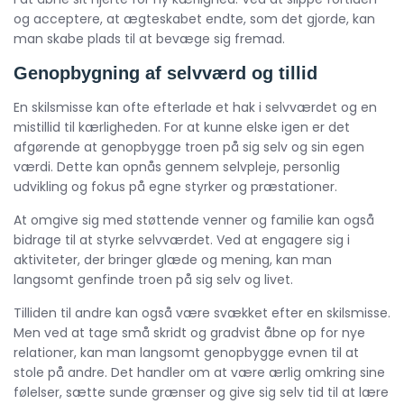
og acceptere, at ægteskabet endte, som det gjorde, kan
man skabe plads til at bevæge sig fremad.
Genopbygning af selvværd og tillid
En skilsmisse kan ofte efterlade et hak i selvværdet og en
mistillid til kærligheden. For at kunne elske igen er det
afgørende at genopbygge troen på sig selv og sin egen
værdi. Dette kan opnås gennem selvpleje, personlig
udvikling og fokus på egne styrker og præstationer.
At omgive sig med støttende venner og familie kan også
bidrage til at styrke selvværdet. Ved at engagere sig i
aktiviteter, der bringer glæde og mening, kan man
langsomt genfinde troen på sig selv og livet.
Tilliden til andre kan også være svækket efter en skilsmisse.
Men ved at tage små skridt og gradvist åbne op for nye
relationer, kan man langsomt genopbygge evnen til at
stole på andre. Det handler om at være ærlig omkring sine
følelser, sætte sunde grænser og give sig selv tid til at lære