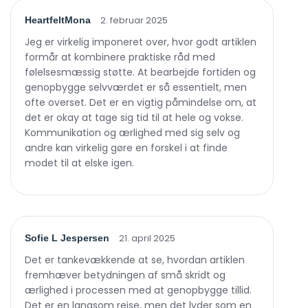
2. februar 2025
HeartfeltMona
Jeg er virkelig imponeret over, hvor godt artiklen
formår at kombinere praktiske råd med
følelsesmæssig støtte. At bearbejde fortiden og
genopbygge selvværdet er så essentielt, men
ofte overset. Det er en vigtig påmindelse om, at
det er okay at tage sig tid til at hele og vokse.
Kommunikation og ærlighed med sig selv og
andre kan virkelig gøre en forskel i at finde
modet til at elske igen.
21. april 2025
Sofie L Jespersen
Det er tankevækkende at se, hvordan artiklen
fremhæver betydningen af små skridt og
ærlighed i processen med at genopbygge tillid.
Det er en langsom rejse, men det lyder som en