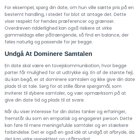
For eksempel, spørg din date, om hun ville sætte pris på en
bestemt handling, i stedet for blot at antage det. Dette
viser respekt for hendes præferencer og grænser.
Overdreven ridderlighed kan også risikere at virke
gammeldags eller påtrængende, så find en balance, der
føles naturlig og passende for jer begge.
Undgå At Dominere Samtalen
En date skal være en tovejskommunikation, hvor begge
parter får mulighed for at udtrykke sig. En af de største fejl,
du kan begå, er at dominere samtalen og ikke give din date
plads til at tale. Sørg for at stille åbne spørgsmål, som
inviterer til dybere samtaler, og vær opmærksom på at
give din date tid og plads til at svare.
Når du viser interesse for din dates tanker og erfaringer,
fremstår du som en empatisk og engageret person. Dette
kan føre til mere meningsfulde samtaler og en stærkere
forbindelse. Det er også en god idé at undgå at afbryde, da
det kan virke respektløst og utålmodigt.