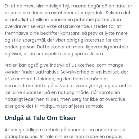
En af de mest almindelige fejl, mænd begår på en date, er
at prale om deres præstationer eller ejendele. Selvom det
er naturligt at ville imponere en potentiel partner, kan
overdreven selvros virke afskrækkende. I stedet for at
fremhæve dine bedrifter konstant, så prøv at lytte mere
og stille spørgsmål, der viser oprigtig interesse for den
anden person. Dette skaber en mere ligeværdig samtale
og viser, at du er respektfuld og opmærksom.
Praleri kan også give indtryk af usikkerhed, som mange
kvinder finder uattraktivt. Selvsikkerhed er en kvalitet, der
ofte er mere tiltalende, og den bedste måde at
demonstrere dette på er ved at være ydmyg og autentisk.
Del dine succeser på en naturlig måde, når samtalen
naturligt leder hen til det, men sørg for ikke at overdrive
eller gøre det til midtpunktet af jeres samtale.
Undgå at Tale Om Ekser
At bringe tidligere forhold på banen er en anden klassisk
datingfaux pas. At tale om ekser kan skabe en negativ