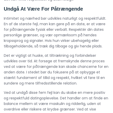
Undgå At Være For Påtrængende
Intimitet og nærhed bør udvikles naturligt og respektfuldt.
En af de største fejl, man kan gøre på en date, er at være
for påtrængende fysisk eller verbalt. Respektér din dates
personlige grænser, og vær opmærksom på hendes
kropssprog og signaler. Hvis hun virker ubehagelig eller
tilbageholdende, så træk dig tilbage og giv hende plads.
Det er vigtigt at huske, at tiltrækning og forbindelser
udvikles over tid. At forsøge at fremskynde denne proces
ved at være for påtrængende kan skade chancerne for en
anden date. I stedet bør du fokusere på at opbygge et
stærkt fundament af tillid og respekt, hvilket vil føre til en
sundere og mere tilfredsstillende relation.
Ved at undgå disse fem fejl kan du skabe en mere positiv
og respektfuld datingoplevelse. Det handler om at finde en
balance mellem at være maskulin og ridderlig, uden at
overdrive eller risikere at krydse grænser. Ved at vise