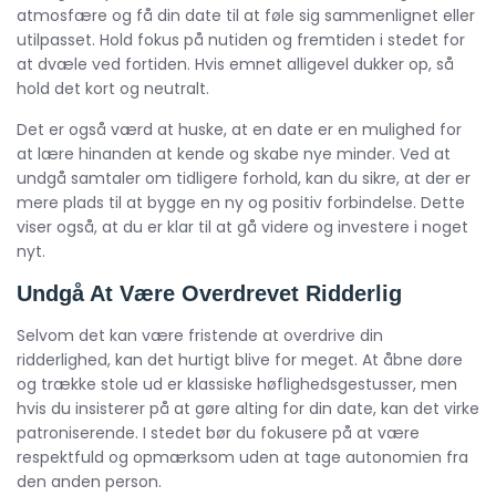
atmosfære og få din date til at føle sig sammenlignet eller
utilpasset. Hold fokus på nutiden og fremtiden i stedet for
at dvæle ved fortiden. Hvis emnet alligevel dukker op, så
hold det kort og neutralt.
Det er også værd at huske, at en date er en mulighed for
at lære hinanden at kende og skabe nye minder. Ved at
undgå samtaler om tidligere forhold, kan du sikre, at der er
mere plads til at bygge en ny og positiv forbindelse. Dette
viser også, at du er klar til at gå videre og investere i noget
nyt.
Undgå At Være Overdrevet Ridderlig
Selvom det kan være fristende at overdrive din
ridderlighed, kan det hurtigt blive for meget. At åbne døre
og trække stole ud er klassiske høflighedsgestusser, men
hvis du insisterer på at gøre alting for din date, kan det virke
patroniserende. I stedet bør du fokusere på at være
respektfuld og opmærksom uden at tage autonomien fra
den anden person.