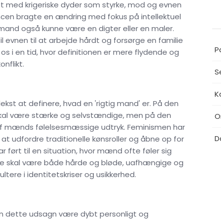
t med krigeriske dyder som styrke, mod og evnen
ncen bragte en ændring med fokus på intellektuel
g mand også kunne være en digter eller en maler.
til evnen til at arbejde hårdt og forsørge en familie
P
os i en tid, hvor definitionen er mere flydende og
onflikt.
S
K
kst at definere, hvad en 'rigtig mand' er. På den
skal være stærke og selvstændige, men på den
O
af mænds følelsesmæssige udtryk. Feminismen har
D
 at udfordre traditionelle kønsroller og åbne op for
r ført til en situation, hvor mænd ofte føler sig
De skal være både hårde og bløde, uafhængige og
ere i identitetskriser og usikkerhed.
 kan dette udsagn være dybt personligt og