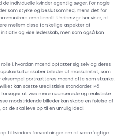
 de individuelle kvinder egentlig søger. For nogle
yder som styrke og beslutsomhed, mens det for
ommunikere emotionelt. Undersøgelser viser, at
re mellem disse forskellige aspekter af
 initiativ og vise lederskab, men som også kan
 rolle i, hvordan mænd opfatter sig selv og deres
 populærkultur skaber billeder af maskulinitet, som
For eksempel portrætteres mænd ofte som stærke,
vilket kan sætte urealistiske standarder. På
forsøger at vise mere nuancerede og realistiske
isse modstridende billeder kan skabe en følelse af
t de skal leve op til en umulig ideal.
p til kvinders forventninger om at være 'rigtige