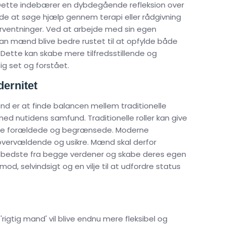
r. Dette indebærer en dybdegående refleksion over
yde at søge hjælp gennem terapi eller rådgivning
orventninger. Ved at arbejde med sin egen
an mænd blive bedre rustet til at opfylde både
Dette kan skabe mere tilfredsstillende og
ig set og forstået.
ernitet
d er at finde balancen mellem traditionelle
med nutidens samfund. Traditionelle roller kan give
r ofte forældede og begrænsede. Moderne
overvældende og usikre. Mænd skal derfor
 bedste fra begge verdener og skabe deres egen
mod, selvindsigt og en vilje til at udfordre status
 'rigtig mand' vil blive endnu mere fleksibel og