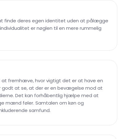
i at finde deres egen identitet uden at pålægge
dividualitet er nøglen til en mere rummelig
d at fremhæve, hvor vigtigt det er at have en
er godt at se, at der er en bevægelse mod at
edierne. Det kan forhåbentlig hjælpe med at
nge mænd føler. Samtalen om køn og
 inkluderende samfund.