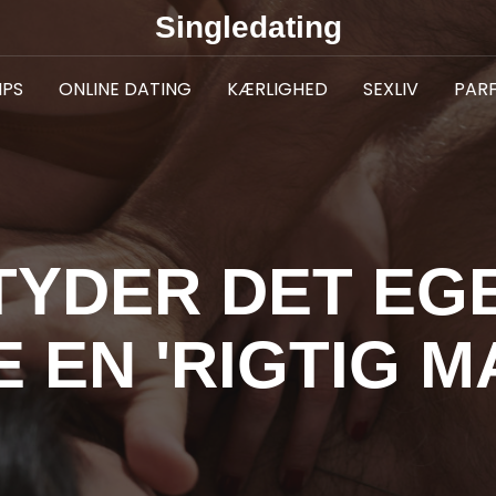
Singledating
IPS
ONLINE DATING
KÆRLIGHED
SEXLIV
PAR
TYDER DET EGE
 EN 'RIGTIG M