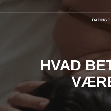
DATING T
HVAD BE
VÆRE