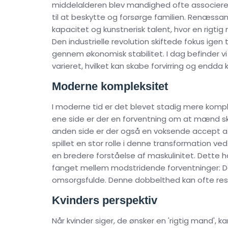
middelalderen blev mandighed ofte associere
til at beskytte og forsørge familien. Renæssa
kapacitet og kunstnerisk talent, hvor en rigti
Den industrielle revolution skiftede fokus igen 
gennem økonomisk stabilitet. I dag befinder vi 
varieret, hvilket kan skabe forvirring og endda k
Moderne kompleksitet
I moderne tid er det blevet stadig mere komple
ene side er der en forventning om at mænd 
anden side er der også en voksende accept 
spillet en stor rolle i denne transformation ved
en bredere forståelse af maskulinitet. Dette ha
fanget mellem modstridende forventninger: 
omsorgsfulde. Denne dobbelthed kan ofte result
Kvinders perspektiv
Når kvinder siger, de ønsker en 'rigtig mand',