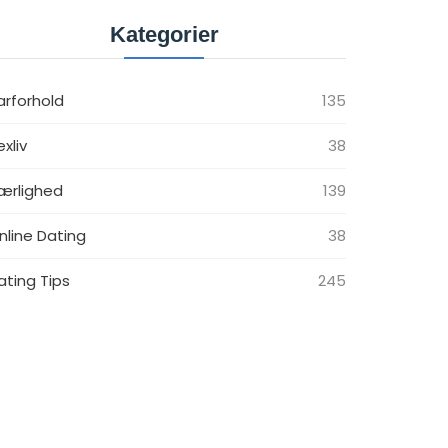
Kategorier
arforhold
135
exliv
38
ærlighed
139
nline Dating
38
ating Tips
245