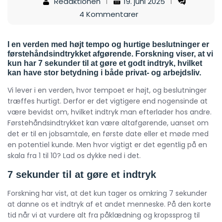
Redaktionen
19. juni 2025
4 Kommentarer
I en verden med højt tempo og hurtige beslutninger er
førstehåndsindtrykket afgørende. Forskning viser, at vi
kun har 7 sekunder til at gøre et godt indtryk, hvilket
kan have stor betydning i både privat- og arbejdsliv.
Vi lever i en verden, hvor tempoet er højt, og beslutninger
træffes hurtigt. Derfor er det vigtigere end nogensinde at
være bevidst om, hvilket indtryk man efterlader hos andre.
Førstehåndsindtrykket kan være altafgørende, uanset om
det er til en jobsamtale, en første date eller et møde med
en potentiel kunde. Men hvor vigtigt er det egentlig på en
skala fra 1 til 10? Lad os dykke ned i det.
7 sekunder til at gøre et indtryk
Forskning har vist, at det kun tager os omkring 7 sekunder
at danne os et indtryk af et andet menneske. På den korte
tid når vi at vurdere alt fra påklædning og kropssprog til