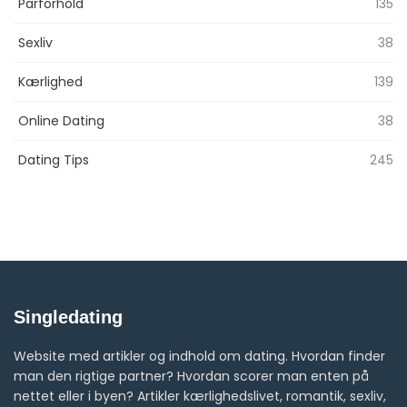
Parforhold
135
Sexliv
38
Kærlighed
139
Online Dating
38
Dating Tips
245
Singledating
Website med artikler og indhold om dating. Hvordan finder
man den rigtige partner? Hvordan scorer man enten på
nettet eller i byen? Artikler kærlighedslivet, romantik, sexliv,