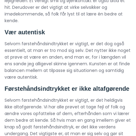
lejligheden. Et venligt smil og øjenkontakt er også altid et
hit. Derudover er det vigtigt at virke selvsikker og
imødekommende, så folk får lyst til at lære én bedre at
kende.
Vær autentisk
Selvom førstehåndsindtrykket er vigtigt, er det dog også
essentielt, at man er tro mod sig selv. Det nytter ikke noget
at prøve at være en anden, end man er, for i længden vil
ens sande jeg alligevel skinne igennem. Kunsten er at finde
balancen mellem at tilpasse sig situationen og samtidig
være autentisk.
Førstehåndsindtrykket er ikke altafgørende
Selvom førstehåndsindtrykket er vigtigt, er det heldigvis
ikke altafgørende. Vi har alle prøvet at tage fejl af folk og
ændre vores opfattelse af dem, efterhånden som vi lærer
dem bedre at kende. Så hvis man en gang imellem giver et
knap så godt førstehåndsindtryk, er det ikke verdens
undergang. Det vigtigste er, at man er sig selv og gør sit